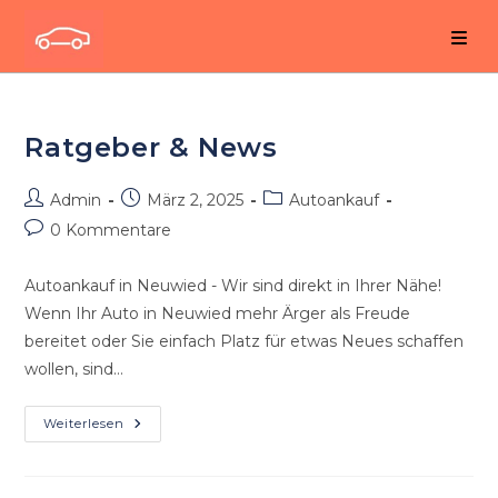
Zum
Inhalt
springen
Ratgeber & News
Beitrags-
Beitrag
Beitrags-
Admin
März 2, 2025
Autoankauf
Autor:
veröffentlicht:
Kategorie:
Beitrags-
0 Kommentare
Kommentare:
Autoankauf in Neuwied - Wir sind direkt in Ihrer Nähe!
Wenn Ihr Auto in Neuwied mehr Ärger als Freude
bereitet oder Sie einfach Platz für etwas Neues schaffen
wollen, sind…
Ratgeber
Weiterlesen
&
News