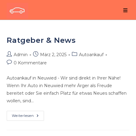
Zum
Inhalt
springen
Ratgeber & News
Beitrags-
Beitrag
Beitrags-
Admin
März 2, 2025
Autoankauf
Autor:
veröffentlicht:
Kategorie:
Beitrags-
0 Kommentare
Kommentare:
Autoankauf in Neuwied - Wir sind direkt in Ihrer Nähe!
Wenn Ihr Auto in Neuwied mehr Ärger als Freude
bereitet oder Sie einfach Platz für etwas Neues schaffen
wollen, sind…
Ratgeber
Weiterlesen
&
News